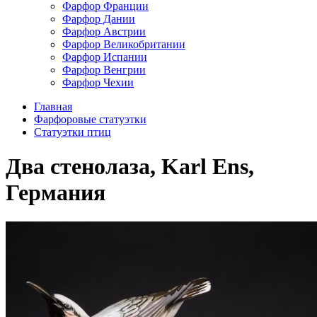
Фарфор Франции
Фарфор Дании
Фарфор Австрии
Фарфор Великобритании
Фарфор Испании
Фарфор Венгрии
Фарфор Чехии
Главная
Фарфоровые статуэтки
Cтатуэтки птиц
Два стенолаза, Karl Ens,
Германия