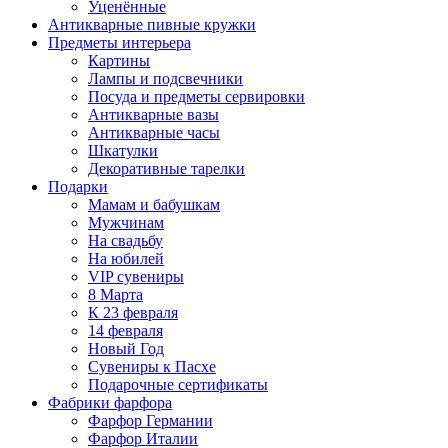
Уценённые
Антикварные пивные кружки
Предметы интерьера
Картины
Лампы и подсвечники
Посуда и предметы сервировки
Антикварные вазы
Антикварные часы
Шкатулки
Декоративные тарелки
Подарки
Мамам и бабушкам
Мужчинам
На свадьбу
На юбилей
VIP сувениры
8 Марта
К 23 февраля
14 февраля
Новый Год
Сувениры к Пасхе
Подарочные сертификаты
Фабрики фарфора
Фарфор Германии
Фарфор Италии