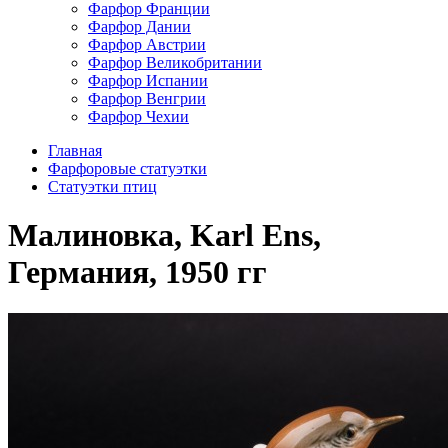
Фарфор Франции
Фарфор Дании
Фарфор Австрии
Фарфор Великобритании
Фарфор Испании
Фарфор Венгрии
Фарфор Чехии
Главная
Фарфоровые статуэтки
Cтатуэтки птиц
Малиновка, Karl Ens,
Германия, 1950 гг