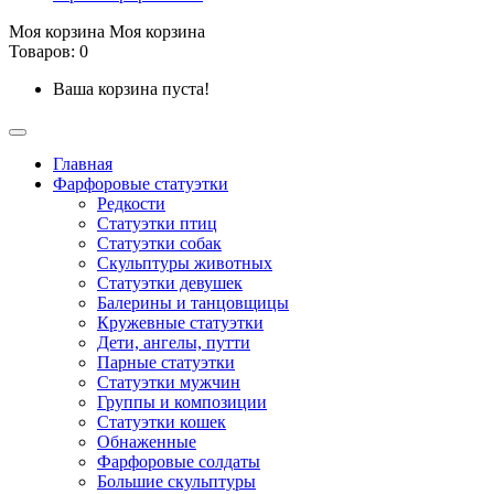
Моя корзина
Моя корзина
Товаров: 0
Ваша корзина пуста!
Главная
Фарфоровые статуэтки
Редкости
Cтатуэтки птиц
Cтатуэтки собак
Скульптуры животных
Статуэтки девушек
Балерины и танцовщицы
Кружевные статуэтки
Дети, ангелы, путти
Парные статуэтки
Статуэтки мужчин
Группы и композиции
Статуэтки кошек
Обнаженные
Фарфоровые солдаты
Большие скульптуры