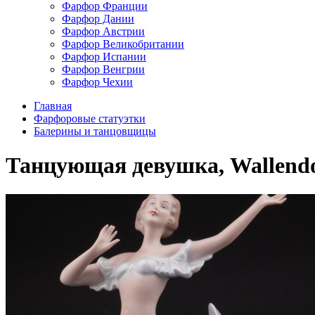
Фарфор Франции
Фарфор Дании
Фарфор Австрии
Фарфор Великобритании
Фарфор Испании
Фарфор Венгрии
Фарфор Чехии
Главная
Фарфоровые статуэтки
Балерины и танцовщицы
Танцующая девушка, Wallendo