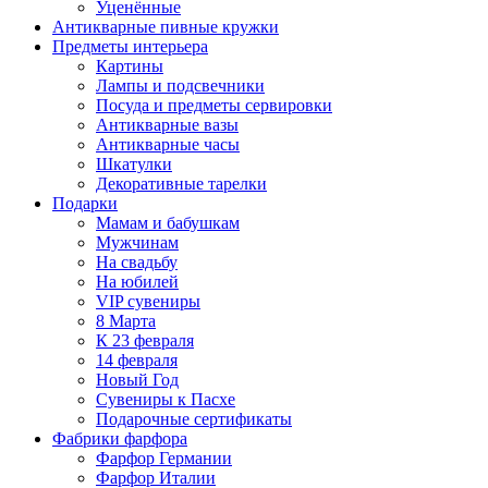
Уценённые
Антикварные пивные кружки
Предметы интерьера
Картины
Лампы и подсвечники
Посуда и предметы сервировки
Антикварные вазы
Антикварные часы
Шкатулки
Декоративные тарелки
Подарки
Мамам и бабушкам
Мужчинам
На свадьбу
На юбилей
VIP сувениры
8 Марта
К 23 февраля
14 февраля
Новый Год
Сувениры к Пасхе
Подарочные сертификаты
Фабрики фарфора
Фарфор Германии
Фарфор Италии