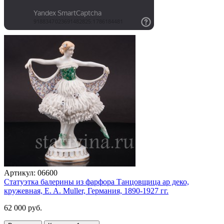
Артикул:
06600
Статуэтка балерины из фарфора Танцовщица ар деко,
кружевная, E. A. Muller, Германия, 1890-1927 гг.
62 000 руб.