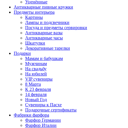
Уценённые
Антикварные пивные кружки
Предметы интерьера
Картины
Лампы и подсвечники
Посуда и предметы сервировки
Антикварные вазы
Антикварные часы
Шкатулки
Декоративные тарелки
Подарки
Мамам и бабушкам
Мужчинам
На свадьбу
На юбилей
VIP сувениры
8 Марта
К 23 февраля
14 февраля
Новый Год
Сувениры к Пасхе
Подарочные сертификаты
Фабрики фарфора
Фарфор Германии
Фарфор Италии