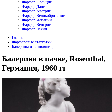
Фарфор Франции
Фарфор Дании
Фарфор Австрии
Фарфор Великобритании
Фарфор Испании
Фарфор Венгрии
Фарфор Чехии
Главная
Фарфоровые статуэтки
Балерины и танцовщицы
Балерина в пачке, Rosenthal,
Германия, 1960 гг