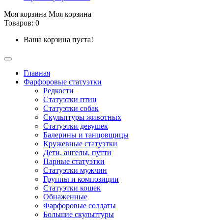
Моя корзина
Моя корзина
Товаров: 0
Ваша корзина пуста!
Главная
Фарфоровые статуэтки
Редкости
Cтатуэтки птиц
Cтатуэтки собак
Скульптуры животных
Статуэтки девушек
Балерины и танцовщицы
Кружевные статуэтки
Дети, ангелы, путти
Парные статуэтки
Статуэтки мужчин
Группы и композиции
Статуэтки кошек
Обнаженные
Фарфоровые солдаты
Большие скульптуры