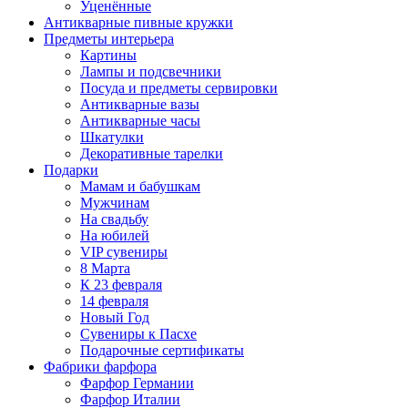
Уценённые
Антикварные пивные кружки
Предметы интерьера
Картины
Лампы и подсвечники
Посуда и предметы сервировки
Антикварные вазы
Антикварные часы
Шкатулки
Декоративные тарелки
Подарки
Мамам и бабушкам
Мужчинам
На свадьбу
На юбилей
VIP сувениры
8 Марта
К 23 февраля
14 февраля
Новый Год
Сувениры к Пасхе
Подарочные сертификаты
Фабрики фарфора
Фарфор Германии
Фарфор Италии