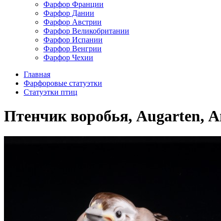
Фарфор Франции
Фарфор Дании
Фарфор Австрии
Фарфор Великобритании
Фарфор Испании
Фарфор Венгрии
Фарфор Чехии
Главная
Фарфоровые статуэтки
Cтатуэтки птиц
Птенчик воробья, Augarten, 