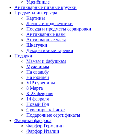
Уценённые
Антикварные пивные кружки
Предметы интерьера
Картины
Лампы и подсвечники
Посуда и предметы сервировки
Антикварные вазы
Антикварные часы
Шкатулки
Декоративные тарелки
Подарки
Мамам и бабушкам
Мужчинам
На свадьбу
На юбилей
VIP сувениры
8 Марта
К 23 февраля
14 февраля
Новый Год
Сувениры к Пасхе
Подарочные сертификаты
Фабрики фарфора
Фарфор Германии
Фарфор Италии