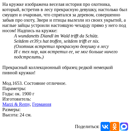
На кружке изображена веселая история про охотника,
который, встретив в лесу прекрасную девушку, настолько был
смущен и очарован, что спрятался за деревом, совершенно
забыв про охоту, Звери и птицы вылезли из своих укрытий, а
наглые зайцы устроили настоящую чехарду прямо у него под
носом! Надпись на кружке:
A wundanetts Diandl im Wald trifft da Schütz.
Seitdem er39;s hat troffen, seitdem trifft er nix.
(Охотник встретил прекрасную девушку в лесу
И с тех пор, как встретил ее, не мог больше ничего
подстрелить.)
Прекрасный коллекционный образец редкой немецкой
пивной кружки!
Мод.1653. Состояние отличное.
Параметры:
Годы: ок. 1900 г
Изготовитель:
Marzi & Remy
,
Германия
Размеры:
Высота: 24 см.
Поделиться: