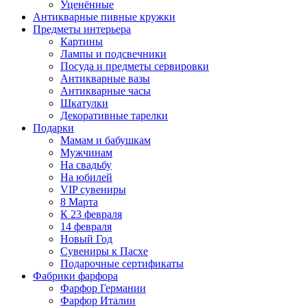
Уценённые
Антикварные пивные кружки
Предметы интерьера
Картины
Лампы и подсвечники
Посуда и предметы сервировки
Антикварные вазы
Антикварные часы
Шкатулки
Декоративные тарелки
Подарки
Мамам и бабушкам
Мужчинам
На свадьбу
На юбилей
VIP сувениры
8 Марта
К 23 февраля
14 февраля
Новый Год
Сувениры к Пасхе
Подарочные сертификаты
Фабрики фарфора
Фарфор Германии
Фарфор Италии