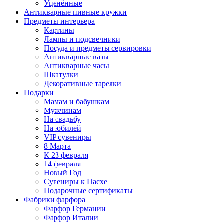
Уценённые
Антикварные пивные кружки
Предметы интерьера
Картины
Лампы и подсвечники
Посуда и предметы сервировки
Антикварные вазы
Антикварные часы
Шкатулки
Декоративные тарелки
Подарки
Мамам и бабушкам
Мужчинам
На свадьбу
На юбилей
VIP сувениры
8 Марта
К 23 февраля
14 февраля
Новый Год
Сувениры к Пасхе
Подарочные сертификаты
Фабрики фарфора
Фарфор Германии
Фарфор Италии