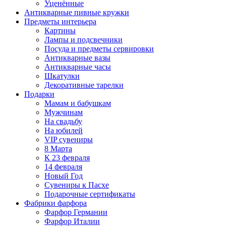
Уценённые
Антикварные пивные кружки
Предметы интерьера
Картины
Лампы и подсвечники
Посуда и предметы сервировки
Антикварные вазы
Антикварные часы
Шкатулки
Декоративные тарелки
Подарки
Мамам и бабушкам
Мужчинам
На свадьбу
На юбилей
VIP сувениры
8 Марта
К 23 февраля
14 февраля
Новый Год
Сувениры к Пасхе
Подарочные сертификаты
Фабрики фарфора
Фарфор Германии
Фарфор Италии