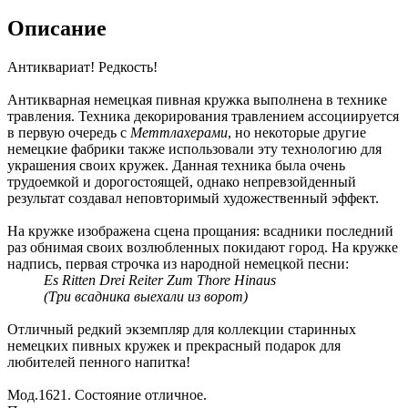
Описание
Антиквариат! Редкость!
Антикварная немецкая пивная кружка выполнена в технике
травления. Техника декорирования травлением ассоциируется
в первую очередь с
Меттлахерами
, но некоторые другие
немецкие фабрики также использовали эту технологию для
украшения своих кружек. Данная техника была очень
трудоемкой и дорогостоящей, однако непревзойденный
результат создавал неповторимый художественный эффект.
На кружке изображена сцена прощания: всадники последний
раз обнимая своих возлюбленных покидают город. На кружке
надпись, первая строчка из народной немецкой песни:
Es Ritten Drei Reiter Zum Thore Hinaus
(Три всадника выехали из ворот)
Отличный редкий экземпляр для коллекции старинных
немецких пивных кружек и прекрасный подарок для
любителей пенного напитка!
Мод.1621. Состояние отличное.