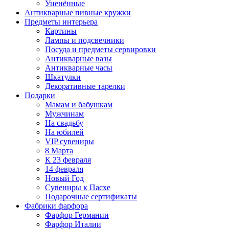
Уценённые
Антикварные пивные кружки
Предметы интерьера
Картины
Лампы и подсвечники
Посуда и предметы сервировки
Антикварные вазы
Антикварные часы
Шкатулки
Декоративные тарелки
Подарки
Мамам и бабушкам
Мужчинам
На свадьбу
На юбилей
VIP сувениры
8 Марта
К 23 февраля
14 февраля
Новый Год
Сувениры к Пасхе
Подарочные сертификаты
Фабрики фарфора
Фарфор Германии
Фарфор Италии