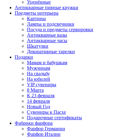
Уценённые
Антикварные пивные кружки
Предметы интерьера
Картины
Лампы и подсвечники
Посуда и предметы сервировки
Антикварные вазы
Антикварные часы
Шкатулки
Декоративные тарелки
Подарки
Мамам и бабушкам
Мужчинам
На свадьбу
На юбилей
VIP сувениры
8 Марта
К 23 февраля
14 февраля
Новый Год
Сувениры к Пасхе
Подарочные сертификаты
Фабрики фарфора
Фарфор Германии
Фарфор Италии