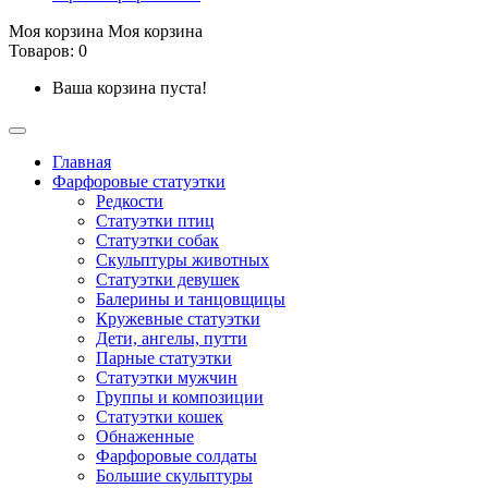
Моя корзина
Моя корзина
Товаров: 0
Ваша корзина пуста!
Главная
Фарфоровые статуэтки
Редкости
Cтатуэтки птиц
Cтатуэтки собак
Скульптуры животных
Статуэтки девушек
Балерины и танцовщицы
Кружевные статуэтки
Дети, ангелы, путти
Парные статуэтки
Статуэтки мужчин
Группы и композиции
Статуэтки кошек
Обнаженные
Фарфоровые солдаты
Большие скульптуры