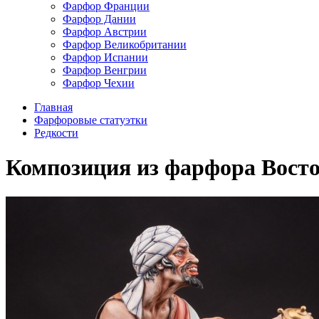
Фарфор Франции
Фарфор Дании
Фарфор Австрии
Фарфор Великобритании
Фарфор Испании
Фарфор Венгрии
Фарфор Чехии
Главная
Фарфоровые статуэтки
Редкости
Композиция из фарфора Восточ