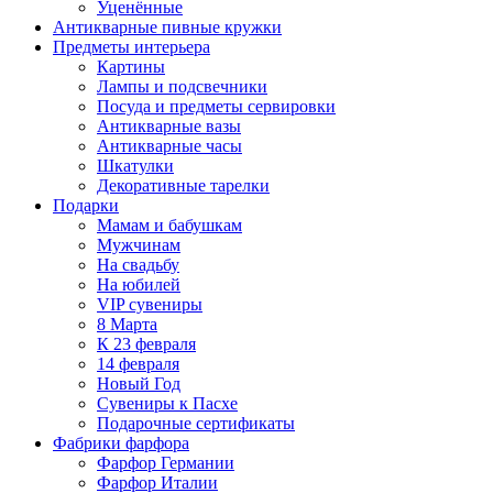
Уценённые
Антикварные пивные кружки
Предметы интерьера
Картины
Лампы и подсвечники
Посуда и предметы сервировки
Антикварные вазы
Антикварные часы
Шкатулки
Декоративные тарелки
Подарки
Мамам и бабушкам
Мужчинам
На свадьбу
На юбилей
VIP сувениры
8 Марта
К 23 февраля
14 февраля
Новый Год
Сувениры к Пасхе
Подарочные сертификаты
Фабрики фарфора
Фарфор Германии
Фарфор Италии