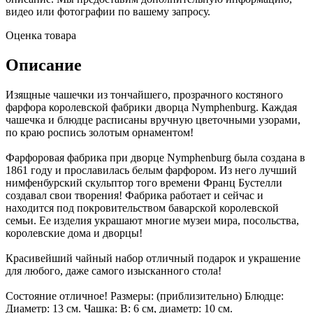
видео или фотографии по вашему запросу.
Оценка товара
Описание
Изящные чашечки из тончайшего, прозрачного костяного
фарфора королевской фабрики дворца Nymphenburg. Каждая
чашечка и блюдце расписаны вручную цветочными узорами,
по краю роспись золотым орнаментом!
Фарфоровая фабрика при дворце Nymphenburg была создана в
1861 году и прославилась белым фарфором. Из него лучший
нимфенбурский скульптор того времени Франц Бустелли
создавал свои творения! Фабрика работает и сейчас и
находится под покровительством баварской королевской
семьи. Ее изделия украшают многие музеи мира, посольства,
королевские дома и дворцы!
Красивейший чайный набор отличный подарок и украшение
для любого, даже самого изысканного стола!
Состояние отличное! Размеры: (приблизительно) Блюдце:
Диаметр: 13 см. Чашка: В: 6 см, диаметр: 10 см.