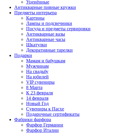
Уценённые
Антикварные пивные кружки
Предметы интерьера
Картины
Лампы и подсвечники
Посуда и предметы сервировки
Антикварные вазы
Антикварные часы
Шкатулки
Декоративные тарелки
Подарки
Мамам и бабушкам
Мужчинам
На свадьбу
На юбилей
VIP сувениры
8 Марта
К 23 февраля
14 февраля
Новый Год
Сувениры к Пасхе
Подарочные сертификаты
Фабрики фарфора
Фарфор Германии
Фарфор Италии