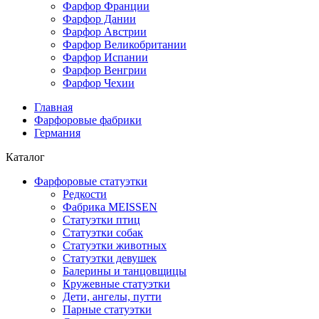
Фарфор Франции
Фарфор Дании
Фарфор Австрии
Фарфор Великобритании
Фарфор Испании
Фарфор Венгрии
Фарфор Чехии
Главная
Фарфоровые фабрики
Германия
Каталог
Фарфоровые статуэтки
Редкости
Фабрика MEISSEN
Cтатуэтки птиц
Cтатуэтки собак
Статуэтки животных
Статуэтки девушек
Балерины и танцовщицы
Кружевные статуэтки
Дети, ангелы, путти
Парные статуэтки