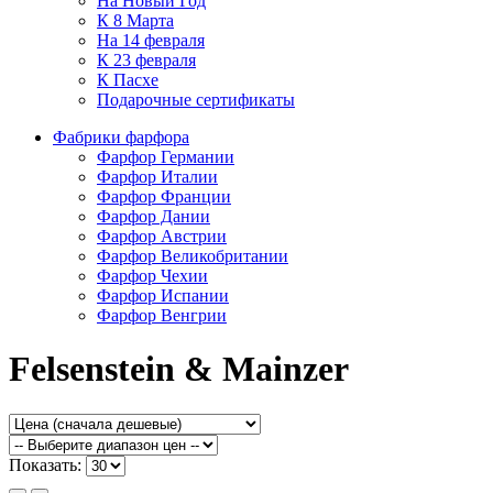
На Новый Год
К 8 Марта
На 14 февраля
К 23 февраля
К Пасхе
Подарочные сертификаты
Фабрики фарфора
Фарфор Германии
Фарфор Италии
Фарфор Франции
Фарфор Дании
Фарфор Австрии
Фарфор Великобритании
Фарфор Чехии
Фарфор Испании
Фарфор Венгрии
Felsenstein & Mainzer
Показать: