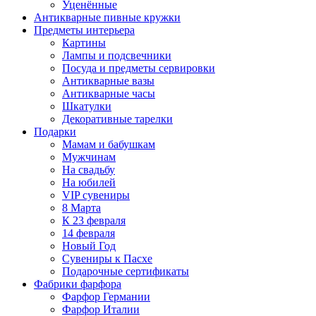
Уценённые
Антикварные пивные кружки
Предметы интерьера
Картины
Лампы и подсвечники
Посуда и предметы сервировки
Антикварные вазы
Антикварные часы
Шкатулки
Декоративные тарелки
Подарки
Мамам и бабушкам
Мужчинам
На свадьбу
На юбилей
VIP сувениры
8 Марта
К 23 февраля
14 февраля
Новый Год
Сувениры к Пасхе
Подарочные сертификаты
Фабрики фарфора
Фарфор Германии
Фарфор Италии