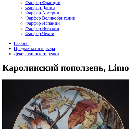
Фарфор Франции
Фарфор Дании
Фарфор Австрии
Фарфор Великобритании
Фарфор Испании
Фарфор Венгрии
Фарфор Чехии
Главная
Предметы интерьера
Декоративные тарелки
Каролинский поползень, Limog