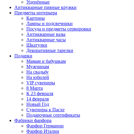
Уценённые
Антикварные пивные кружки
Предметы интерьера
Картины
Лампы и подсвечники
Посуда и предметы сервировки
Антикварные вазы
Антикварные часы
Шкатулки
Декоративные тарелки
Подарки
Мамам и бабушкам
Мужчинам
На свадьбу
На юбилей
VIP сувениры
8 Марта
К 23 февраля
14 февраля
Новый Год
Сувениры к Пасхе
Подарочные сертификаты
Фабрики фарфора
Фарфор Германии
Фарфор Италии