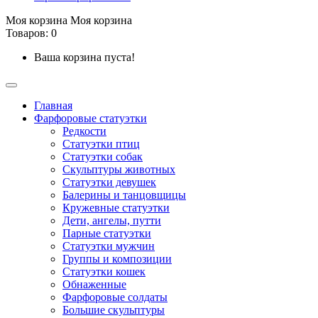
Моя корзина
Моя корзина
Товаров: 0
Ваша корзина пуста!
Главная
Фарфоровые статуэтки
Редкости
Cтатуэтки птиц
Cтатуэтки собак
Скульптуры животных
Статуэтки девушек
Балерины и танцовщицы
Кружевные статуэтки
Дети, ангелы, путти
Парные статуэтки
Статуэтки мужчин
Группы и композиции
Статуэтки кошек
Обнаженные
Фарфоровые солдаты
Большие скульптуры