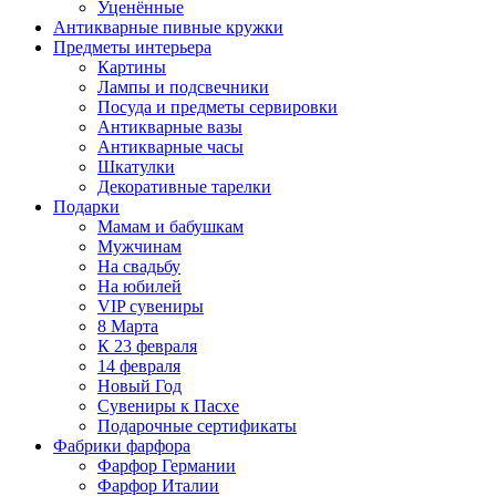
Уценённые
Антикварные пивные кружки
Предметы интерьера
Картины
Лампы и подсвечники
Посуда и предметы сервировки
Антикварные вазы
Антикварные часы
Шкатулки
Декоративные тарелки
Подарки
Мамам и бабушкам
Мужчинам
На свадьбу
На юбилей
VIP сувениры
8 Марта
К 23 февраля
14 февраля
Новый Год
Сувениры к Пасхе
Подарочные сертификаты
Фабрики фарфора
Фарфор Германии
Фарфор Италии