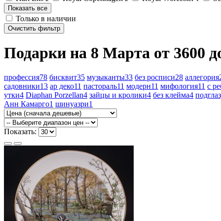
Показать все
Только в наличии
Очистить фильтр
Подарки на 8 Марта от 3600 до
профессия
78
бисквит
35
музыканты
33
без росписи
28
аллегория
садовники
13
ар деко
11
пастораль
11
модерн
11
мифология
11
с р
утки
4
Diaphan Porzellan
4
зайцы и кролики
4
без клейма
4
подгла
Анн Камарго
1
шинуазри
1
Показать: