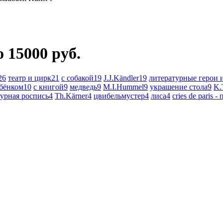
 15000 руб.
26
театр и цирк
21
с собакой
19
J.J.Kändler
19
литературные герои 
ебёнком
10
с книгой
9
медведь
9
M.I.Hummel
9
украшение стола
9
K.
зурная роспись
4
Th.Kärner
4
цвибельмустер
4
лиса
4
cries de paris