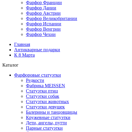
Фарфор Франции
Фарфор Дании
Фарфор Австрии
Фарфор Великобритании
Фарфор Испании
Фарфор Венгрии
Фарфор Чехии
Главная
Антикварные подарки
К 8 Марта
Каталог
Фарфоровые статуэтки
Редкости
Фабрика MEISSEN
Cтатуэтки птиц
Cтатуэтки собак
Статуэтки животных
Статуэтки девушек
Балерины и танцовщицы
Кружевные статуэтки
Дети, ангелы, путти
Парные статуэтки