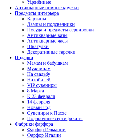
Уценённые
Антикварные пивные кружки
Предметы интерьера
Картины
Лампы и подсвечники
Посуда и предметы сервировки
Антикварные вазы
Антикварные часы
Шкатулки
Декоративные тарелки
Подарки
Мамам и бабушкам
Мужчинам
На свадьбу
На юбилей
VIP сувениры
8 Марта
К 23 февраля
14 февраля
Новый Год
Сувениры к Пасхе
Подарочные сертификаты
Фабрики фарфора
Фарфор Германии
Фарфор Италии