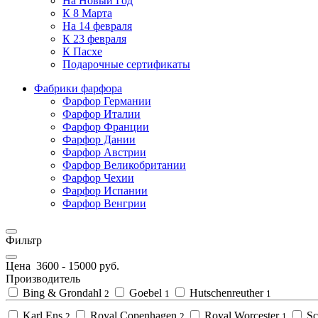
На Новый Год
К 8 Марта
На 14 февраля
К 23 февраля
К Пасхе
Подарочные сертификаты
Фабрики фарфора
Фарфор Германии
Фарфор Италии
Фарфор Франции
Фарфор Дании
Фарфор Австрии
Фарфор Великобритании
Фарфор Чехии
Фарфор Испании
Фарфор Венгрии
Фильтр
Цена
3600
-
15000
руб.
Производитель
Bing & Grondahl
Goebel
Hutschenreuther
2
1
1
Karl Ens
Royal Copenhagen
Royal Worcester
Sc
2
2
1