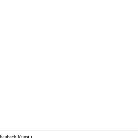
haubach Kunst
1