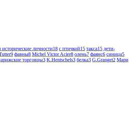
и исторические личности
18
с птичкой
15
такса
15
дети-
Tutter
9
фавны
8
Michel Victor Acier
8
олень
7
фаянс
6
синица
5
 - парижские торговцы
3
K.Hentschels
3
белка
3
G.Granget
2
Мари