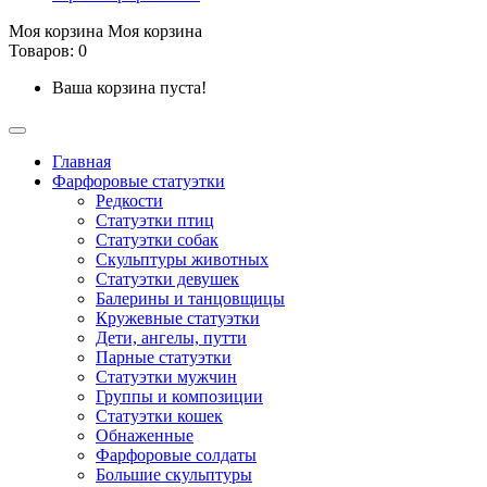
Моя корзина
Моя корзина
Товаров: 0
Ваша корзина пуста!
Главная
Фарфоровые статуэтки
Редкости
Cтатуэтки птиц
Cтатуэтки собак
Скульптуры животных
Статуэтки девушек
Балерины и танцовщицы
Кружевные статуэтки
Дети, ангелы, путти
Парные статуэтки
Статуэтки мужчин
Группы и композиции
Статуэтки кошек
Обнаженные
Фарфоровые солдаты
Большие скульптуры