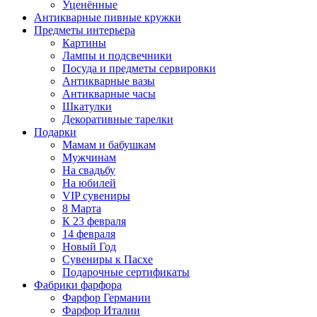
Уценённые
Антикварные пивные кружки
Предметы интерьера
Картины
Лампы и подсвечники
Посуда и предметы сервировки
Антикварные вазы
Антикварные часы
Шкатулки
Декоративные тарелки
Подарки
Мамам и бабушкам
Мужчинам
На свадьбу
На юбилей
VIP сувениры
8 Марта
К 23 февраля
14 февраля
Новый Год
Сувениры к Пасхе
Подарочные сертификаты
Фабрики фарфора
Фарфор Германии
Фарфор Италии