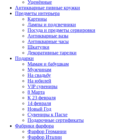
Уценённые
Антикварные пивные кружки
Предметы интерьера
Картины
Лампы и подсвечники
Посуда и предметы сервировки
Антикварные вазы
Антикварные часы
Шкатулки
Декоративные тарелки
Подарки
Мамам и бабушкам
Мужчинам
На свадьбу
На юбилей
VIP сувениры
8 Марта
К 23 февраля
14 февраля
Новый Год
Сувениры к Пасхе
Подарочные сертификаты
Фабрики фарфора
Фарфор Германии
Фарфор Италии