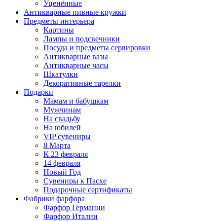
Уценённые
Антикварные пивные кружки
Предметы интерьера
Картины
Лампы и подсвечники
Посуда и предметы сервировки
Антикварные вазы
Антикварные часы
Шкатулки
Декоративные тарелки
Подарки
Мамам и бабушкам
Мужчинам
На свадьбу
На юбилей
VIP сувениры
8 Марта
К 23 февраля
14 февраля
Новый Год
Сувениры к Пасхе
Подарочные сертификаты
Фабрики фарфора
Фарфор Германии
Фарфор Италии