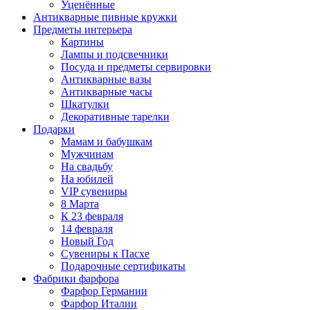
Уценённые
Антикварные пивные кружки
Предметы интерьера
Картины
Лампы и подсвечники
Посуда и предметы сервировки
Антикварные вазы
Антикварные часы
Шкатулки
Декоративные тарелки
Подарки
Мамам и бабушкам
Мужчинам
На свадьбу
На юбилей
VIP сувениры
8 Марта
К 23 февраля
14 февраля
Новый Год
Сувениры к Пасхе
Подарочные сертификаты
Фабрики фарфора
Фарфор Германии
Фарфор Италии