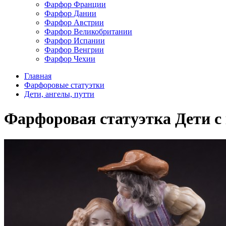
Фарфор Франции
Фарфор Дании
Фарфор Австрии
Фарфор Великобритании
Фарфор Испании
Фарфор Венгрии
Фарфор Чехии
Главная
Фарфоровые статуэтки
Дети, ангелы, путти
Фарфоровая статуэтка Дети с ку