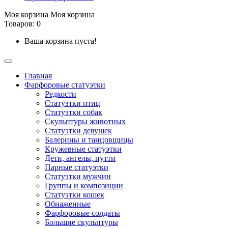
Моя корзина
Моя корзина
Товаров: 0
Ваша корзина пуста!
Главная
Фарфоровые статуэтки
Редкости
Cтатуэтки птиц
Cтатуэтки собак
Скульптуры животных
Статуэтки девушек
Балерины и танцовщицы
Кружевные статуэтки
Дети, ангелы, путти
Парные статуэтки
Статуэтки мужчин
Группы и композиции
Статуэтки кошек
Обнаженные
Фарфоровые солдаты
Большие скульптуры