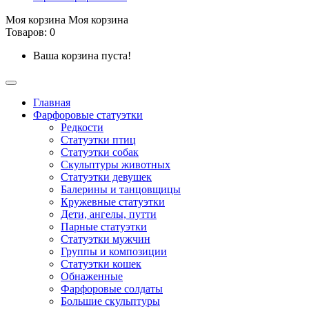
Моя корзина
Моя корзина
Товаров: 0
Ваша корзина пуста!
Главная
Фарфоровые статуэтки
Редкости
Cтатуэтки птиц
Cтатуэтки собак
Скульптуры животных
Статуэтки девушек
Балерины и танцовщицы
Кружевные статуэтки
Дети, ангелы, путти
Парные статуэтки
Статуэтки мужчин
Группы и композиции
Статуэтки кошек
Обнаженные
Фарфоровые солдаты
Большие скульптуры