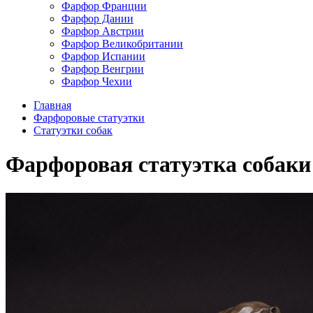
Фарфор Франции
Фарфор Дании
Фарфор Австрии
Фарфор Великобритании
Фарфор Испании
Фарфор Венгрии
Фарфор Чехии
Главная
Фарфоровые статуэтки
Cтатуэтки собак
Фарфоровая статуэтка собаки Д