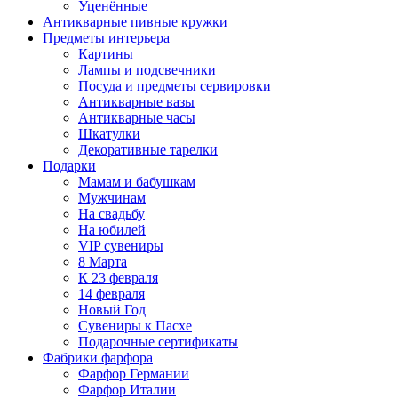
Уценённые
Антикварные пивные кружки
Предметы интерьера
Картины
Лампы и подсвечники
Посуда и предметы сервировки
Антикварные вазы
Антикварные часы
Шкатулки
Декоративные тарелки
Подарки
Мамам и бабушкам
Мужчинам
На свадьбу
На юбилей
VIP сувениры
8 Марта
К 23 февраля
14 февраля
Новый Год
Сувениры к Пасхе
Подарочные сертификаты
Фабрики фарфора
Фарфор Германии
Фарфор Италии