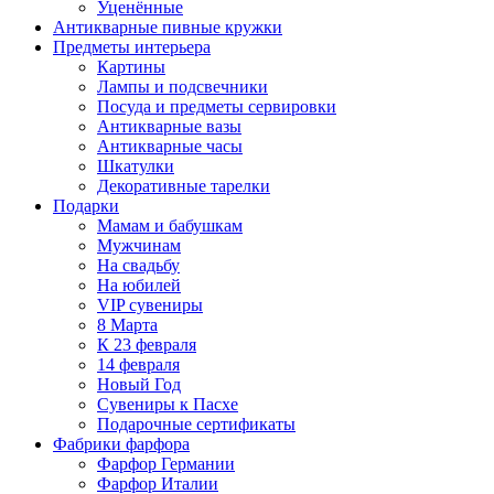
Уценённые
Антикварные пивные кружки
Предметы интерьера
Картины
Лампы и подсвечники
Посуда и предметы сервировки
Антикварные вазы
Антикварные часы
Шкатулки
Декоративные тарелки
Подарки
Мамам и бабушкам
Мужчинам
На свадьбу
На юбилей
VIP сувениры
8 Марта
К 23 февраля
14 февраля
Новый Год
Сувениры к Пасхе
Подарочные сертификаты
Фабрики фарфора
Фарфор Германии
Фарфор Италии