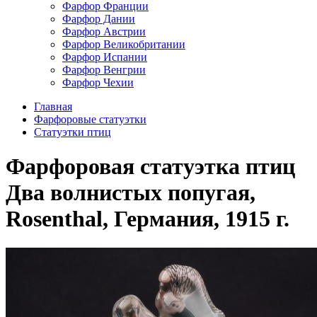
Фарфор Франции
Фарфор Дании
Фарфор Австрии
Фарфор Великобритании
Фарфор Испании
Фарфор Венгрии
Фарфор Чехии
Главная
Фарфоровые статуэтки
Cтатуэтки птиц
Фарфоровая статуэтка птиц
Два волнистых попугая,
Rosenthal, Германия, 1915 г.