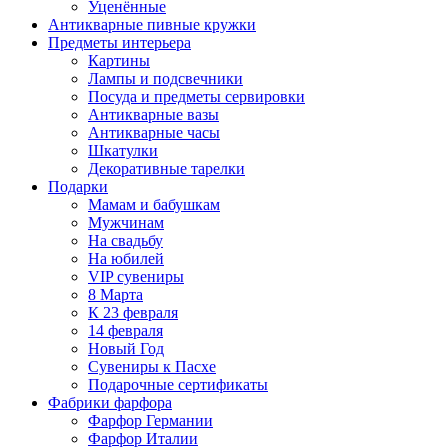
Уценённые
Антикварные пивные кружки
Предметы интерьера
Картины
Лампы и подсвечники
Посуда и предметы сервировки
Антикварные вазы
Антикварные часы
Шкатулки
Декоративные тарелки
Подарки
Мамам и бабушкам
Мужчинам
На свадьбу
На юбилей
VIP сувениры
8 Марта
К 23 февраля
14 февраля
Новый Год
Сувениры к Пасхе
Подарочные сертификаты
Фабрики фарфора
Фарфор Германии
Фарфор Италии