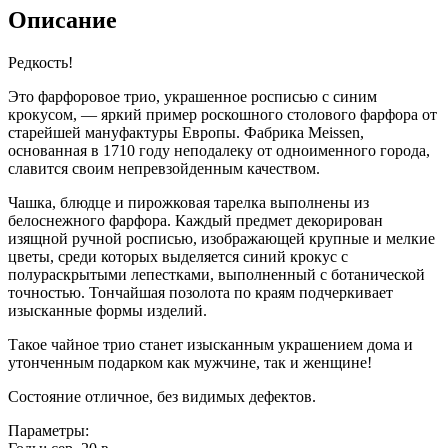
Описание
Редкость!
Это фарфоровое трио, украшенное росписью с синим
крокусом, — яркий пример роскошного столового фарфора от
старейшей мануфактуры Европы. Фабрика Meissen,
основанная в 1710 году неподалеку от одноименного города,
славится своим непревзойденным качеством.
Чашка, блюдце и пирожковая тарелка выполнены из
белоснежного фарфора. Каждый предмет декорирован
изящной ручной росписью, изображающей крупные и мелкие
цветы, среди которых выделяется синий крокус с
полураскрытыми лепестками, выполненный с ботанической
точностью. Тончайшая позолота по краям подчеркивает
изысканные формы изделий.
Такое чайное трио станет изысканным украшением дома и
утонченным подарком как мужчине, так и женщине!
Состояние отличное, без видимых дефектов.
Параметры: