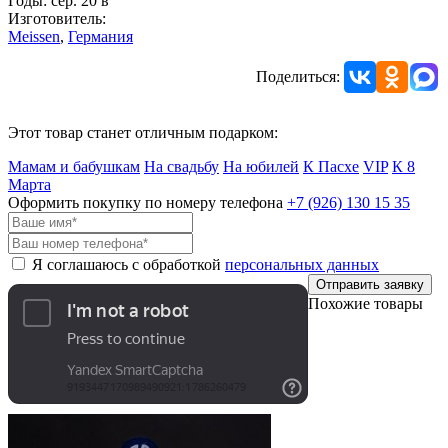
Годы: сер. 20 в
Изготовитель:
Meissen
,
Германия
Поделиться:
Этот товар станет отличным подарком:
Мамам и бабушкам
На свадьбу
На юбилей
К Пасхе
VIP
К 8
Марта
Оформить покупку по номеру телефона
+7 (926)
130 15 35
Я соглашаюсь с обработкой
персональных данных
Отправить заявку
Похожие товары