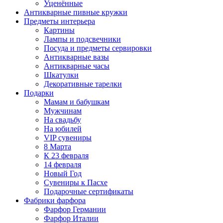
Уценённые
Антикварные пивные кружки
Предметы интерьера
Картины
Лампы и подсвечники
Посуда и предметы сервировки
Антикварные вазы
Антикварные часы
Шкатулки
Декоративные тарелки
Подарки
Мамам и бабушкам
Мужчинам
На свадьбу
На юбилей
VIP сувениры
8 Марта
К 23 февраля
14 февраля
Новый Год
Сувениры к Пасхе
Подарочные сертификаты
Фабрики фарфора
Фарфор Германии
Фарфор Италии