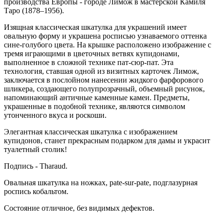
производства Европы - городе Лимож в мастерской Камиля
Таро (1878–1956).
Изящная классическая шкатулка для украшений имеет
овальную форму и украшена росписью узнаваемого оттенка
сине-голубого цвета. На крышке расположено изображение с
тремя играющими в цветочных ветвях купидонами,
выполненное в сложной технике пат-сюр-пат. Эта
технология, ставшая одной из визитных карточек Лимож,
заключается в послойном нанесении жидкого фарфорового
шликера, создающего полупрозрачный, объемный рисунок,
напоминающий античные каменные камеи. Предметы,
украшенные в подобной технике, являются символом
утонченного вкуса и роскоши.
Элегантная классическая шкатулка с изображением
купидонов, станет прекрасным подарком для дамы и украсит
туалетный столик!
Подпись - Tharaud.
Овальная шкатулка на ножках, pate-sur-pate, подглазурная
роспись кобальтом.
Состояние отличное, без видимых дефектов.