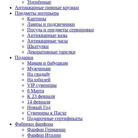
Уценённые
Антикварные пивные кружки
Предметы интерьера
Картины
Лампы и подсвечники
Посуда и предметы сервировки
Антикварные вазы
Антикварные часы
Шкатулки
Декоративные тарелки
Подарки
Мамам и бабушкам
Мужчинам
На свадьбу
На юбилей
VIP сувениры
8 Марта
К 23 февраля
14 февраля
Новый Год
Сувениры к Пасхе
Подарочные сертификаты
Фабрики фарфора
Фарфор Германии
Фарфор Италии