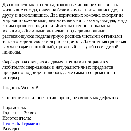
Два крошечных птенчика, только начинающих осваивать
жизнь вне гнезда, сидят на белом камне, прижавшись друг к
другу и нахохлившись. Два коричневых комочка смотрят на
мир настороженными, внимательными глазами, ожидая, когда
к ним прилетят родители. Фигуры птенцов показаны
мягкими, объемными линиями, подчеркивающими
растекающуюся подглазурную роспись чистыми оттенками
теплого коричневого и черного цветов. Лаконичная цветовая
гамма создает спокойный, приятный глазу образ из дикой
природы.
Фарфоровая статуэтка с двумя птенцами понравится
любителям сдержанных и натуралистичных предметов,
прекрасно подойдет в любой, даже самый современный
интерьер.
Подпись Wera v B.
Состояние отличное антикварное, без видимых дефектов.
Параметры:
Годы: нач. 20 века
Изготовитель:
Heubach
,
Германия
Размеры: