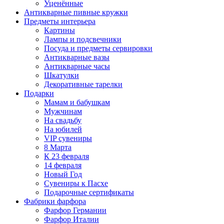
Уценённые
Антикварные пивные кружки
Предметы интерьера
Картины
Лампы и подсвечники
Посуда и предметы сервировки
Антикварные вазы
Антикварные часы
Шкатулки
Декоративные тарелки
Подарки
Мамам и бабушкам
Мужчинам
На свадьбу
На юбилей
VIP сувениры
8 Марта
К 23 февраля
14 февраля
Новый Год
Сувениры к Пасхе
Подарочные сертификаты
Фабрики фарфора
Фарфор Германии
Фарфор Италии