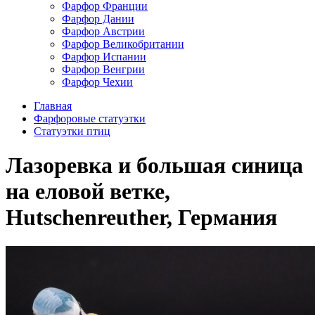
Фарфор Франции
Фарфор Дании
Фарфор Австрии
Фарфор Великобритании
Фарфор Испании
Фарфор Венгрии
Фарфор Чехии
Главная
Фарфоровые статуэтки
Cтатуэтки птиц
Лазоревка и большая синица
на еловой ветке,
Hutschenreuther, Германия