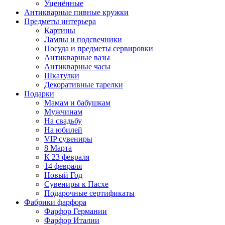
Уценённые
Антикварные пивные кружки
Предметы интерьера
Картины
Лампы и подсвечники
Посуда и предметы сервировки
Антикварные вазы
Антикварные часы
Шкатулки
Декоративные тарелки
Подарки
Мамам и бабушкам
Мужчинам
На свадьбу
На юбилей
VIP сувениры
8 Марта
К 23 февраля
14 февраля
Новый Год
Сувениры к Пасхе
Подарочные сертификаты
Фабрики фарфора
Фарфор Германии
Фарфор Италии