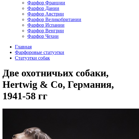
Фарфор Франции
Фарфор Дании
Фарфор Австрии
Фарфор Великобритании
Фарфор Испании
Фарфор Венгрии
Фарфор Чехии
Главная
Фарфоровые статуэтки
Cтатуэтки собак
Две охотничьих собаки,
Hertwig & Co, Германия,
1941-58 гг