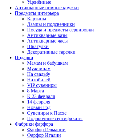
Уценённые
Антикварные пивные кружки
Предметы интерьера
Картины
Лампы и подсвечники
Посуда и предметы сервировки
Антикварные вазы
Антикварные часы
Шкатулки
Декоративные тарелки
Подарки
Мамам и бабушкам
Мужчинам
На свадьбу
На юбилей
VIP сувениры
8 Марта
К 23 февраля
14 февраля
Новый Год
Сувениры к Пасхе
Подарочные сертификаты
Фабрики фарфора
Фарфор Германии
Фарфор Италии