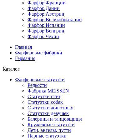
Фарфор Франции
Фарфор Дании
Фарфор Австрии
Фарфор Великобритании
Фарфор Испании
Фарфор Венгрии
Фарфор Чехии
Главная
Фарфоровые фабрики
Германия
Каталог
Фарфоровые статуэтки
Редкости
Фабрика MEISSEN
Cтатуэтки птиц
Cтатуэтки собак
Статуэтки животных
Статуэтки девушек
Балерины и танцовщицы
Кружевные статуэтки
Дети, ангелы, путти
Парные статуэтки