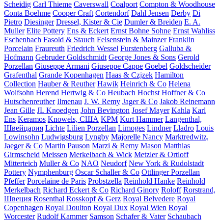
Scheidig
Carl Thieme
Caverswall
Coalport
Compton & Woodhouse
Conta Boehme
Cooper Craft
Cortendorf
Dahl Jensen
Derby
Di
Pietro
Diesinger
Dressel, Kister & Cie
Dumler & Breiden
E. A.
Muller
Elite Pottery
Ens & Eckert
Ernst Bohne Sohne
Ernst Wahliss
Eschenbach
Fasold & Stauch
Felsenstein & Mainzer
Franklin
Porcelain
Fraureuth
Friedrich Wessel
Furstenberg
Galluba &
Hofmann
Gebruder Goldschmidt
George Jones & Sons
Gerold
Porzellan
Giuseppe Armani
Giuseppe Cappe
Goebel
Goldscheider
Grafenthal
Grande Kopenhagen
Haas & Czjzek
Hamilton
Collection
Hauber & Reuther
Hawik
Heinrich & Co
Helena
Wolfsohn
Herend
Hertwig & Co
Heubach
Hochst
Hoffner & Co
Hutschenreuther
Ilmenau
J. W. Remy
Jager & Co
Jakob Reinemann
Jean Gille
JL Knoedgen
John Bevington
Josef Mayer
Kahla
Karl
Ens
Keramos
Knowels, США
KPM
Kurt Hammer
Langenthal,
Швейцария
Lichte
Lilien Porzellan
Limoges
Lindner
Lladro
Louis
Lowinsohn
Ludwigsburg
Lyngby
Majorelle Nancy
Marktredwitz,
Jaeger & Co
Martin Pauson
Marzi & Remy
Mason
Matthias
Girmscheid
Meissen
Merkelbach & Wick
Metzler & Ortloff
Mitterteich
Muller & Co
NAO
Neudorf
New York & Rudolstadt
Pottery
Nymphenburg
Oscar Schaller & Co
Ottlinger Porzellan
Pfeffer
Porcelaine de Paris
Probstzella
Reinhold Hanke
Reinhold
Merkelbach
Richard Eckert & Co
Richard Ginory
Roloff
Rorstrand,
Швеция
Rosenthal
Rosskopf & Gerz
Royal Belvedere
Royal
Copenhagen
Royal Doulton
Royal Dux
Royal Wien
Royal
Worcester
Rudolf Kammer
Samson
Schafer & Vater
Schaubach