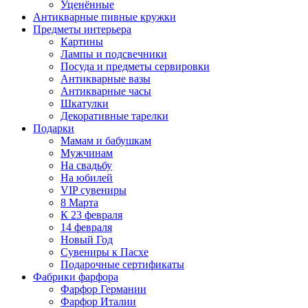
Уценённые
Антикварные пивные кружки
Предметы интерьера
Картины
Лампы и подсвечники
Посуда и предметы сервировки
Антикварные вазы
Антикварные часы
Шкатулки
Декоративные тарелки
Подарки
Мамам и бабушкам
Мужчинам
На свадьбу
На юбилей
VIP сувениры
8 Марта
К 23 февраля
14 февраля
Новый Год
Сувениры к Пасхе
Подарочные сертификаты
Фабрики фарфора
Фарфор Германии
Фарфор Италии