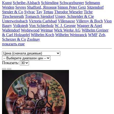
Kunst
Scheibe-Alsbach
Schirnding
Schwarzburger
Seltmann
Weiden
Sevres
Shafford, Япония
Simon Peter Gerz
Sitzendorf
Steuler & Co
Sylvac
Tay
Tettau
Theodor Wieseler
Tiche
Tirschenreuth
Tomasch Siendorf
Unger, Schneider & Cie
Unterweissbach
Victoria Carlsbad
Villenauxe
Villeroy & Boch
Vion
Baury
Volkstedt
Von Schierholz
W. J. George
Wagner & Apel
Wallendorf
Wedgwood
Weimar
Wick Werke AG
Wilhelm Greiner
& Carl Holzapfel
Wilhelm Koch
Wilhelm Weinranck
WMF
Zeh,
Scherzer & Co
Zsolnay
показать еще
Показать: