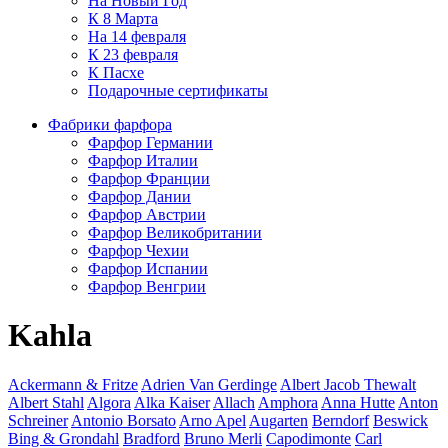
На Новый Год
К 8 Марта
На 14 февраля
К 23 февраля
К Пасхе
Подарочные сертификаты
Фабрики фарфора
Фарфор Германии
Фарфор Италии
Фарфор Франции
Фарфор Дании
Фарфор Австрии
Фарфор Великобритании
Фарфор Чехии
Фарфор Испании
Фарфор Венгрии
Kahla
Ackermann & Fritze
Adrien Van Gerdinge
Albert Jacob Thewalt
Albert Stahl
Algora
Alka Kaiser
Allach
Amphora
Anna Hutte
Anton
Schreiner
Antonio Borsato
Arno Apel
Augarten
Berndorf
Beswick
Bing & Grondahl
Bradford
Bruno Merli
Capodimonte
Carl