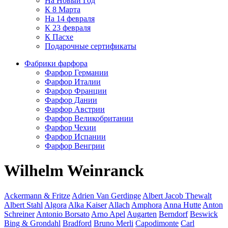
На Новый Год
К 8 Марта
На 14 февраля
К 23 февраля
К Пасхе
Подарочные сертификаты
Фабрики фарфора
Фарфор Германии
Фарфор Италии
Фарфор Франции
Фарфор Дании
Фарфор Австрии
Фарфор Великобритании
Фарфор Чехии
Фарфор Испании
Фарфор Венгрии
Wilhelm Weinranck
Ackermann & Fritze
Adrien Van Gerdinge
Albert Jacob Thewalt
Albert Stahl
Algora
Alka Kaiser
Allach
Amphora
Anna Hutte
Anton
Schreiner
Antonio Borsato
Arno Apel
Augarten
Berndorf
Beswick
Bing & Grondahl
Bradford
Bruno Merli
Capodimonte
Carl