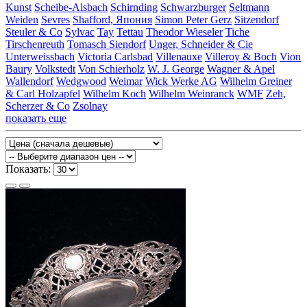
Kunst
Scheibe-Alsbach
Schirnding
Schwarzburger
Seltmann
Weiden
Sevres
Shafford, Япония
Simon Peter Gerz
Sitzendorf
Steuler & Co
Sylvac
Tay
Tettau
Theodor Wieseler
Tiche
Tirschenreuth
Tomasch Siendorf
Unger, Schneider & Cie
Unterweissbach
Victoria Carlsbad
Villenauxe
Villeroy & Boch
Vion
Baury
Volkstedt
Von Schierholz
W. J. George
Wagner & Apel
Wallendorf
Wedgwood
Weimar
Wick Werke AG
Wilhelm Greiner
& Carl Holzapfel
Wilhelm Koch
Wilhelm Weinranck
WMF
Zeh,
Scherzer & Co
Zsolnay
показать еще
Показать: