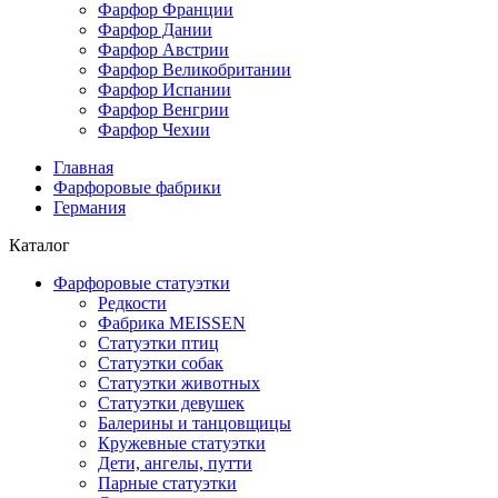
Фарфор Франции
Фарфор Дании
Фарфор Австрии
Фарфор Великобритании
Фарфор Испании
Фарфор Венгрии
Фарфор Чехии
Главная
Фарфоровые фабрики
Германия
Каталог
Фарфоровые статуэтки
Редкости
Фабрика MEISSEN
Cтатуэтки птиц
Cтатуэтки собак
Статуэтки животных
Статуэтки девушек
Балерины и танцовщицы
Кружевные статуэтки
Дети, ангелы, путти
Парные статуэтки