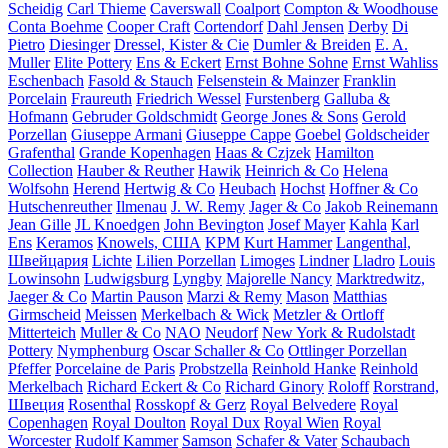
Scheidig
Carl Thieme
Caverswall
Coalport
Compton & Woodhouse
Conta Boehme
Cooper Craft
Cortendorf
Dahl Jensen
Derby
Di
Pietro
Diesinger
Dressel, Kister & Cie
Dumler & Breiden
E. A.
Muller
Elite Pottery
Ens & Eckert
Ernst Bohne Sohne
Ernst Wahliss
Eschenbach
Fasold & Stauch
Felsenstein & Mainzer
Franklin
Porcelain
Fraureuth
Friedrich Wessel
Furstenberg
Galluba &
Hofmann
Gebruder Goldschmidt
George Jones & Sons
Gerold
Porzellan
Giuseppe Armani
Giuseppe Cappe
Goebel
Goldscheider
Grafenthal
Grande Kopenhagen
Haas & Czjzek
Hamilton
Collection
Hauber & Reuther
Hawik
Heinrich & Co
Helena
Wolfsohn
Herend
Hertwig & Co
Heubach
Hochst
Hoffner & Co
Hutschenreuther
Ilmenau
J. W. Remy
Jager & Co
Jakob Reinemann
Jean Gille
JL Knoedgen
John Bevington
Josef Mayer
Kahla
Karl
Ens
Keramos
Knowels, США
KPM
Kurt Hammer
Langenthal,
Швейцария
Lichte
Lilien Porzellan
Limoges
Lindner
Lladro
Louis
Lowinsohn
Ludwigsburg
Lyngby
Majorelle Nancy
Marktredwitz,
Jaeger & Co
Martin Pauson
Marzi & Remy
Mason
Matthias
Girmscheid
Meissen
Merkelbach & Wick
Metzler & Ortloff
Mitterteich
Muller & Co
NAO
Neudorf
New York & Rudolstadt
Pottery
Nymphenburg
Oscar Schaller & Co
Ottlinger Porzellan
Pfeffer
Porcelaine de Paris
Probstzella
Reinhold Hanke
Reinhold
Merkelbach
Richard Eckert & Co
Richard Ginory
Roloff
Rorstrand,
Швеция
Rosenthal
Rosskopf & Gerz
Royal Belvedere
Royal
Copenhagen
Royal Doulton
Royal Dux
Royal Wien
Royal
Worcester
Rudolf Kammer
Samson
Schafer & Vater
Schaubach