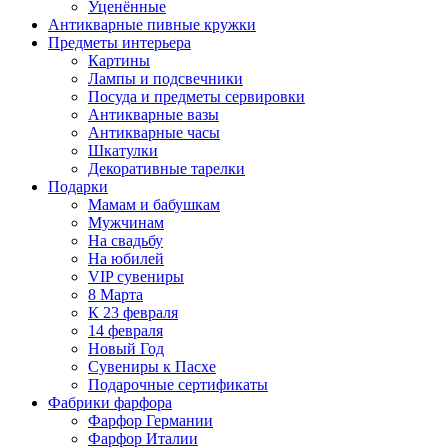
Уценённые
Антикварные пивные кружки
Предметы интерьера
Картины
Лампы и подсвечники
Посуда и предметы сервировки
Антикварные вазы
Антикварные часы
Шкатулки
Декоративные тарелки
Подарки
Мамам и бабушкам
Мужчинам
На свадьбу
На юбилей
VIP сувениры
8 Марта
К 23 февраля
14 февраля
Новый Год
Сувениры к Пасхе
Подарочные сертификаты
Фабрики фарфора
Фарфор Германии
Фарфор Италии