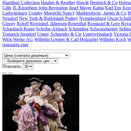
Hamilton Collection
Hauber & Reuther
Hawik
Heinrich & Co
Helen
Gille
JL Knoedgen
John Bevington
Josef Mayer
Kahla
Karl Ens
Ker
Ludwigsburg
Lyngby
Majorelle Nancy
Marktredwitz, Jaeger & Co
M
Neudorf
New York & Rudolstadt Pottery
Nymphenburg
Oscar Schal
Ginory
Roloff
Rorstrand, Швеция
Rosenthal
Rosskopf & Gerz
Roya
Schaubach Kunst
Scheibe-Alsbach
Schirnding
Schwarzburger
Seltm
Tomasch Siendorf
Unger, Schneider & Cie
Unterweissbach
Victoria 
Wick Werke AG
Wilhelm Greiner & Carl Holzapfel
Wilhelm Koch
W
показать еще
Показать: