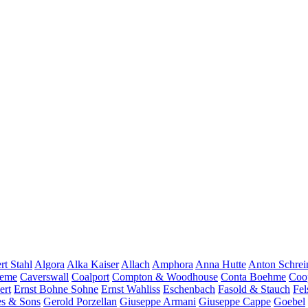
rt Stahl
Algora
Alka Kaiser
Allach
Amphora
Anna Hutte
Anton Schrei
ieme
Caverswall
Coalport
Compton & Woodhouse
Conta Boehme
Coop
ert
Ernst Bohne Sohne
Ernst Wahliss
Eschenbach
Fasold & Stauch
Fel
es & Sons
Gerold Porzellan
Giuseppe Armani
Giuseppe Cappe
Goebel