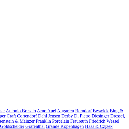
ner
Antonio Borsato
Arno Apel
Augarten
Berndorf
Beswick
Bing &
er Craft
Cortendorf
Dahl Jensen
Derby
Di Pietro
Diesinger
Dressel,
senstein & Mainzer
Franklin Porcelain
Fraureuth
Friedrich Wessel
Goldscheider
Grafenthal
Grande Kopenhagen
Haas & Czjzek