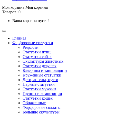
Моя корзина
Моя корзина
Товаров: 0
Ваша корзина пуста!
Главная
Фарфоровые статуэтки
Редкости
Cтатуэтки птиц
Cтатуэтки собак
Скульптуры животных
Статуэтки девушек
Балерины и танцовщицы
Кружевные статуэтки
Дети, ангелы, путти
Парные статуэтки
Статуэтки мужчин
Группы и композиции
Статуэтки кошек
Обнаженные
Фарфоровые солдаты
Большие скульптуры