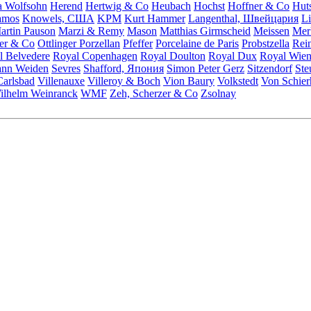
a Wolfsohn
Herend
Hertwig & Co
Heubach
Hochst
Hoffner & Co
Hut
amos
Knowels, США
KPM
Kurt Hammer
Langenthal, Швейцария
Li
artin Pauson
Marzi & Remy
Mason
Matthias Girmscheid
Meissen
Mer
ler & Co
Ottlinger Porzellan
Pfeffer
Porcelaine de Paris
Probstzella
Rei
l Belvedere
Royal Copenhagen
Royal Doulton
Royal Dux
Royal Wie
ann Weiden
Sevres
Shafford, Япония
Simon Peter Gerz
Sitzendorf
Ste
Carlsbad
Villenauxe
Villeroy & Boch
Vion Baury
Volkstedt
Von Schier
ilhelm Weinranck
WMF
Zeh, Scherzer & Co
Zsolnay