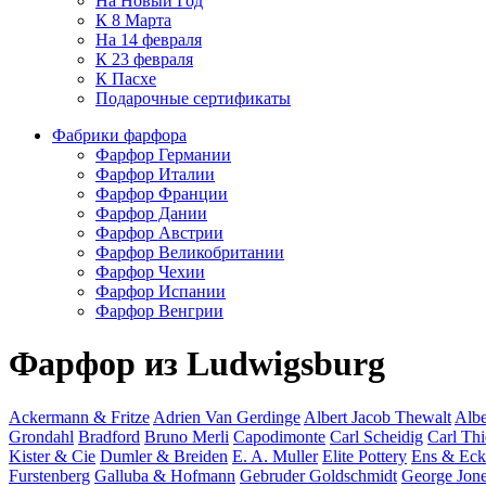
На Новый Год
К 8 Марта
На 14 февраля
К 23 февраля
К Пасхе
Подарочные сертификаты
Фабрики фарфора
Фарфор Германии
Фарфор Италии
Фарфор Франции
Фарфор Дании
Фарфор Австрии
Фарфор Великобритании
Фарфор Чехии
Фарфор Испании
Фарфор Венгрии
Фарфор из Ludwigsburg
Ackermann & Fritze
Adrien Van Gerdinge
Albert Jacob Thewalt
Albe
Grondahl
Bradford
Bruno Merli
Capodimonte
Carl Scheidig
Carl Th
Kister & Cie
Dumler & Breiden
E. A. Muller
Elite Pottery
Ens & Eck
Furstenberg
Galluba & Hofmann
Gebruder Goldschmidt
George Jon