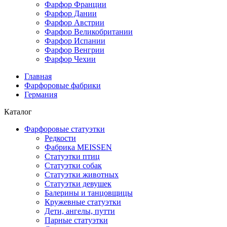
Фарфор Франции
Фарфор Дании
Фарфор Австрии
Фарфор Великобритании
Фарфор Испании
Фарфор Венгрии
Фарфор Чехии
Главная
Фарфоровые фабрики
Германия
Каталог
Фарфоровые статуэтки
Редкости
Фабрика MEISSEN
Cтатуэтки птиц
Cтатуэтки собак
Статуэтки животных
Статуэтки девушек
Балерины и танцовщицы
Кружевные статуэтки
Дети, ангелы, путти
Парные статуэтки