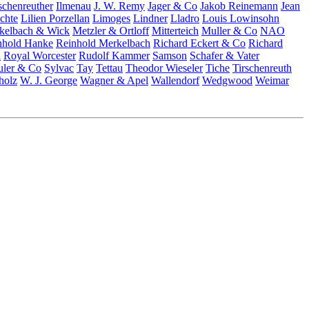
schenreuther
Ilmenau
J. W. Remy
Jager & Co
Jakob Reinemann
Jean
chte
Lilien Porzellan
Limoges
Lindner
Lladro
Louis Lowinsohn
kelbach & Wick
Metzler & Ortloff
Mitterteich
Muller & Co
NAO
nhold Hanke
Reinhold Merkelbach
Richard Eckert & Co
Richard
n
Royal Worcester
Rudolf Kammer
Samson
Schafer & Vater
uler & Co
Sylvac
Tay
Tettau
Theodor Wieseler
Tiche
Tirschenreuth
holz
W. J. George
Wagner & Apel
Wallendorf
Wedgwood
Weimar