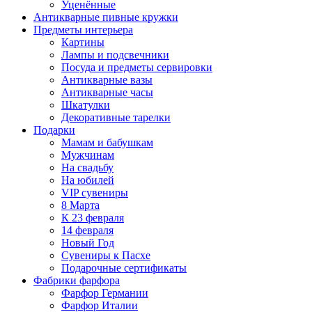
Уценённые
Антикварные пивные кружки
Предметы интерьера
Картины
Лампы и подсвечники
Посуда и предметы сервировки
Антикварные вазы
Антикварные часы
Шкатулки
Декоративные тарелки
Подарки
Мамам и бабушкам
Мужчинам
На свадьбу
На юбилей
VIP сувениры
8 Марта
К 23 февраля
14 февраля
Новый Год
Сувениры к Пасхе
Подарочные сертификаты
Фабрики фарфора
Фарфор Германии
Фарфор Италии